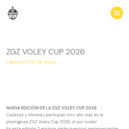
Ir
al
contenido
ZGZ VOLEY CUP 2026
/
Noticias
/ Por
VB Arroyo
NUEVA EDICIÓN DE LA ZGZ VOLEY CUP 2026
Cadetes y Alevines participan otro año más en la
prestigiosa ZGZ Voley Cup 2026. ¡A por todas!
En esta edición 2 equipos serán nuestros representantes